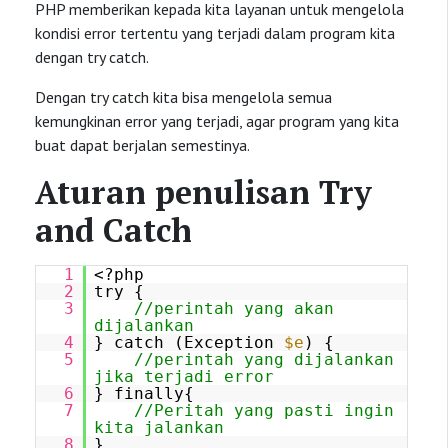
PHP memberikan kepada kita layanan untuk mengelola
kondisi error tertentu yang terjadi dalam program kita
dengan try catch.
Dengan try catch kita bisa mengelola semua
kemungkinan error yang terjadi, agar program yang kita
buat dapat berjalan semestinya.
Aturan penulisan Try
and Catch
1
<?php
2
try {
3
//perintah yang akan
dijalankan
4
} catch (Exception
$e
) {
5
//perintah yang dijalankan
jika terjadi error
6
} finally{
7
//Peritah yang pasti ingin
kita jalankan
8
}