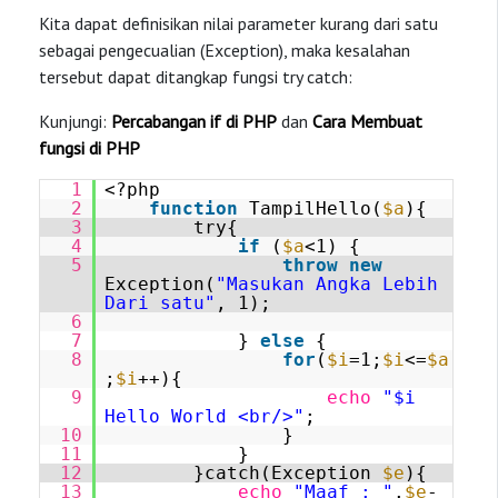
Kita dapat definisikan nilai parameter kurang dari satu
sebagai pengecualian (Exception), maka kesalahan
tersebut dapat ditangkap fungsi try catch:
Kunjungi:
Percabangan if di PHP
dan
Cara Membuat
fungsi di PHP
1
<?php
2
function
TampilHello(
$a
){
3
try{
4
if
(
$a
<1) {
5
throw
new
Exception(
"Masukan Angka Lebih
Dari satu"
, 1);
6
7
}
else
{
8
for
(
$i
=1;
$i
<=
$a
;
$i
++){
9
echo
"$i
Hello World <br/>"
;
10
}
11
}
12
}catch(Exception
$e
){
13
echo
"Maaf : "
.
$e
-