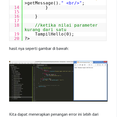
>getMessage().
" <br/>"
;
14
}
15
16
}
17
18
//ketika nilai parameter
kurang dari satu
19
TampilHello(0);
20
?>
hasil nya seperti gambar di bawah:
Kita dapat menerapkan penangan error ini lebih dari