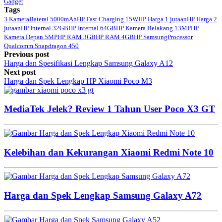
Gadget
Tags
3 Kamera
Baterai 5000mAh
HP Fast Charging 15W
HP Harga 1 jutaan
HP Harga 2
jutaan
HP Internal 32GB
HP Internal 64GB
HP Kamera Belakang 13MP
HP
Kamera Depan 5MP
HP RAM 3GB
HP RAM 4GB
HP Samsung
Processor
Qualcomm Snapdragon 450
Previous post
Harga dan Spesifikasi Lengkap Samsung Galaxy A12
Next post
Harga dan Spek Lengkap HP Xiaomi Poco M3
MediaTek Jelek? Review 1 Tahun User Poco X3 GT
Kelebihan dan Kekurangan Xiaomi Redmi Note 10
Harga dan Spek Lengkap Samsung Galaxy A72