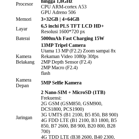
hingga 1,8GHz
Procesor
CPU ARM-cortex A53
GPU Adreno 506
Memori
3+32GB | 4+64GB
6,5 inchi PLS TFT LCD HD+
Layar
Resolusi 1600*720 px
Baterai
5000mAh Fast Charging 15W
13MP Tripel Camera
Utama 13 MP (F2.2) Zoom sampai 8x
Kamera
Rekaman Video 1080p 30fps
Belakang
2MP Depth Sensor (F2.4)
2MP Macro (F2.4)
flash
Kamera
5MP Selfie Kamera
Depan
2 Nano-SIM + MicroSD (1TB)
Frekuensi:
2G GSM (GSM850, GSM900,
DCS1800, PCS1900)
3G UMTS (B1 2100, B5 850, B8 900)
Jaringan
4G FDD LTE (B1 2100, B3 1800, B5
850, B7 2600, B8 900, B20 800, B28
700)
4G TDD LTE (B38 2600, B40 2300,