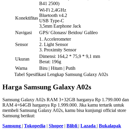
B41 2500)
Wi-Fi 2,4GHz
Bluetooth v4.2
Konektifitas
USB Type-C
3,5mm Earphone Jack
Navigasi
GPS/ Glonass/ Beidou/ Galileo
1. Accelerometer
Sensor
2. Light Sensor
3. Proximity Sensor
Dimensi: 164,2 * 75,9 * 9,1 mm
Ukuran
Berat: 196g
Warna
Biru | Hitam | Putih
Tabel Spesifikasi Lengkap Samsung Galaxy A02s
Harga Samsung Galaxy A02s
Samsung Galaxy A02s RAM 3+32GB harganya Rp 1.799.000 dan
RAM 4+64GB harganya Rp 1.999.000. Jika kamu tertarik untuk
membeli Samsung Galaxy A02s, kamu bisa kunjungi official store
Samsung berikut:
Samsung
|
Tokopedia
|
Shopee
|
Blibli
|
Lazada
|
Bukalapak