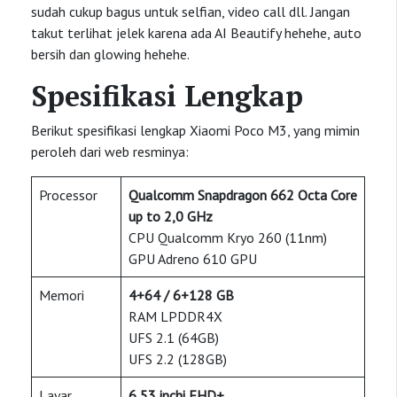
sudah cukup bagus untuk selfian, video call dll. Jangan
takut terlihat jelek karena ada AI Beautify hehehe, auto
bersih dan glowing hehehe.
Spesifikasi Lengkap
Berikut spesifikasi lengkap Xiaomi Poco M3, yang mimin
peroleh dari web resminya:
Processor
Qualcomm Snapdragon 662 Octa Core
up to 2,0 GHz
CPU Qualcomm Kryo 260 (11nm)
GPU Adreno 610 GPU
Memori
4+64 / 6+128 GB
RAM LPDDR4X
UFS 2.1 (64GB)
UFS 2.2 (128GB)
Layar
6,53 inchi FHD+