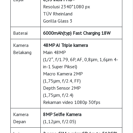
Resolusi 2340*1080 px
TÜV Rheinland
Gorilla Glass 3
Baterai
6000mAh(typ) Fast Charging 18W
Kamera
48MP AI Triple kamera
Belakang
Main 48MP
(1/2″, f/1.79, 6P, AF, 0,8μm, 1,6μm 4-
in-1 Super Piksel)
Macro Kamera 2MP
(1,75μm, f/2.4, FF)
Depth Sensor 2MP
(1,75μm, f/2.4)
Rekaman video 1080p 30fps
Kamera
8MP Selfie Kamera
Depan
(1,12μm, f/2.05)