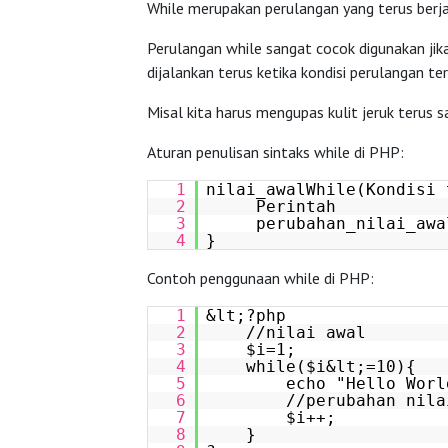
While merupakan perulangan yang terus berjal
Perulangan while sangat cocok digunakan jik
dijalankan terus ketika kondisi perulangan te
Misal kita harus mengupas kulit jeruk terus s
Aturan penulisan sintaks while di PHP:
1
nilai_awalWhile(Kondisi 
2
Perintah
3
perubahan_nilai_awa
4
}
Contoh penggunaan while di PHP:
1
&lt;?php
2
//nilai awal
3
$i=1;
4
while($i&lt;=10){
5
echo "Hello Worl
6
//perubahan nila
7
$i++;
8
}