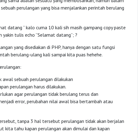
u yang sama adalah sesuatu yang membosankan, namun dalam
sebuah perulangan yang bisa menjalankan perintah berulang
amat datang ” kalo cuma 10 kali sih masih gampang copy paste
ih yakin tulis echo ”Selamat datang”; ?
langan yang disediakan di PHP, hanya dengan satu fungsi
ntah berulang-ulang kali sampai kita puas hehehe.
erulangan:
ik awal sebuah perulangan dilakukan
pan perulangan harus dilakukan.
erlukan agar perulangan tidak berulang terus dan
njadi error, perubahan nilai awal bisa bertambah atau
tersebut, tanpa 3 hal tersebut perulangan tidak akan berjalan
ut kita tahu kapan perulangan akan dimulai dan kapan