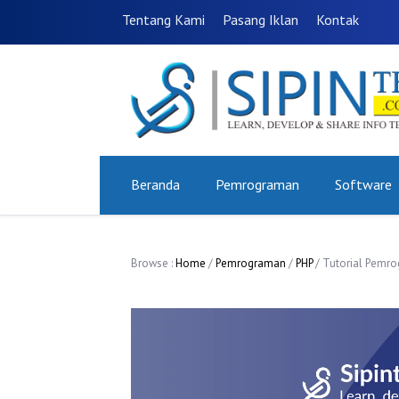
Tentang Kami
Pasang Iklan
Kontak
Beranda
Pemrograman
Software
Browse :
Home
/
Pemrograman
/
PHP
/ Tutorial Pemro