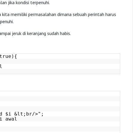
an jika kondisi terpenuhi.
a kita memiliki permasalahan dimana sebuah perintah harus
rpenuhi.
ampai jeruk di keranjang sudah habis.
true){
l
d $i &lt;br/>";
i awal