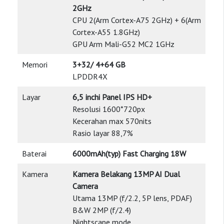
2GHz
CPU 2(Arm Cortex-A75 2GHz) + 6(Arm
Cortex-A55 1.8GHz)
GPU Arm Mali-G52 MC2 1GHz
Memori
3+32/ 4+64 GB
LPDDR4X
Layar
6,5 inchi Panel IPS HD+
Resolusi 1600*720px
Kecerahan max 570nits
Rasio layar 88,7%
Baterai
6000mAh(typ) Fast Charging 18W
Kamera
Kamera Belakang 13MP AI Dual
Camera
Utama 13MP (f/2.2, 5P lens, PDAF)
B&W 2MP (f/2.4)
Nightscape mode