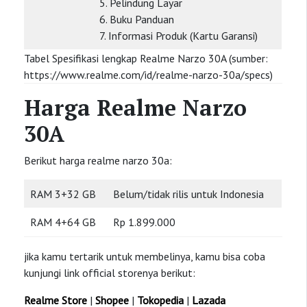
5. Pelindung Layar
6. Buku Panduan
7. Informasi Produk (Kartu Garansi)
Tabel Spesifikasi lengkap Realme Narzo 30A (sumber:
https://www.realme.com/id/realme-narzo-30a/specs)
Harga Realme Narzo
30A
Berikut harga realme narzo 30a:
RAM 3+32 GB
Belum/tidak rilis untuk Indonesia
RAM 4+64 GB
Rp 1.899.000
jika kamu tertarik untuk membelinya, kamu bisa coba
kunjungi link official storenya berikut:
Realme Store
|
Shopee
|
Tokopedia
|
Lazada