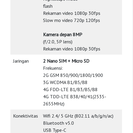
flash
Rekaman video 1080p 30fps
Slow mo video 720p 120fps
Kamera depan 8MP
(f/2.0, 5P lens)
Rekaman video 1080p 30fps
Jaringan
2 Nano SIM + Micro SD
Frekuensi:
2G GSM 850/900/1800/1900
3G WCDMA B1/B5/B8
4G FDD-LTE B1/B3/B5/B8
4G TDD-LTE B38/40/41(2535-
2655MHz)
Konektivitas
Wifi 2.4/ 5 GHz (802.11 a/b/g/n/ac)
Bluetooth v5.0
USB Type-C