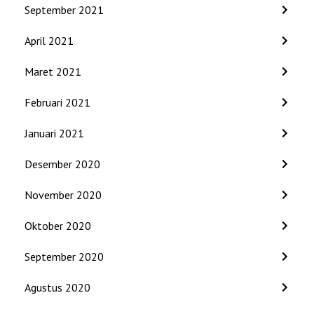
September 2021
April 2021
Maret 2021
Februari 2021
Januari 2021
Desember 2020
November 2020
Oktober 2020
September 2020
Agustus 2020