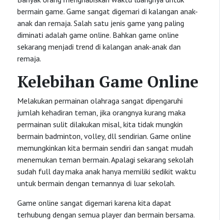
bermain game. Game sangat digemari di kalangan anak-
anak dan remaja. Salah satu jenis game yang paling
diminati adalah game online. Bahkan game online
sekarang menjadi trend di kalangan anak-anak dan
remaja.
Kelebihan Game Online
Melakukan permainan olahraga sangat dipengaruhi
jumlah kehadiran teman, jika orangnya kurang maka
permainan sulit dilakukan misal, kita tidak mungkin
bermain badminton, volley, dll sendirian. Game online
memungkinkan kita bermain sendiri dan sangat mudah
menemukan teman bermain. Apalagi sekarang sekolah
sudah full day maka anak hanya memiliki sedikit waktu
untuk bermain dengan temannya di luar sekolah.
Game online sangat digemari karena kita dapat
terhubung dengan semua player dan bermain bersama.