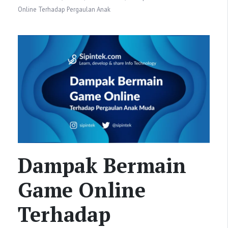
Online Terhadap Pergaulan Anak
Dampak Bermain
Game Online
Terhadap