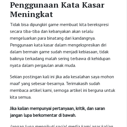
Penggunaan Kata Kasar
Meningkat
Tidak bisa dipungkiri game membuat kita berekspresi
secara tiba-tiba dan kebanyakan akan selalu
mengeluarkan para binatang dari kandangnya.
Penggunaan kata kasar dalam mengekspresikan diri
dalam bermain game sudah menjadi kebiasaan, tidak
baiknya terkadang malah sering terbawa di kehidupan
nyata dalam pergaulan anak muda.
Sekian postingan kali ini jika ada kesalahan saya mohon
maaf yang sebesar-besarnya. Terimakasih sudah
membaca artikel kami, semoga artikel ini berguna untuk
kita semua.
Jika kalian mempunyai pertanyaan, kritik, dan saran
jangan lupa berkomentar di bawah.
Jangan lupa mengikuti social media kami agar kalian