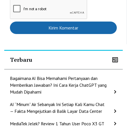
Terbaru
Bagaimana AI Bisa Memahami Pertanyaan dan
Memberikan Jawaban? Ini Cara Kerja ChatGPT yang
Mudah Dipahami
AI “Minum” Air Sebanyak Ini Setiap Kali Kamu Chat
— Fakta Mengejutkan di Balik Layar Data Center
MediaTek Jelek? Review 1 Tahun User Poco X3 GT