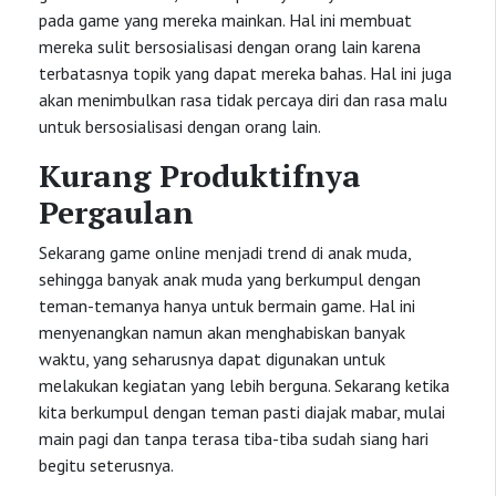
pada game yang mereka mainkan. Hal ini membuat
mereka sulit bersosialisasi dengan orang lain karena
terbatasnya topik yang dapat mereka bahas. Hal ini juga
akan menimbulkan rasa tidak percaya diri dan rasa malu
untuk bersosialisasi dengan orang lain.
Kurang Produktifnya
Pergaulan
Sekarang game online menjadi trend di anak muda,
sehingga banyak anak muda yang berkumpul dengan
teman-temanya hanya untuk bermain game. Hal ini
menyenangkan namun akan menghabiskan banyak
waktu, yang seharusnya dapat digunakan untuk
melakukan kegiatan yang lebih berguna. Sekarang ketika
kita berkumpul dengan teman pasti diajak mabar, mulai
main pagi dan tanpa terasa tiba-tiba sudah siang hari
begitu seterusnya.