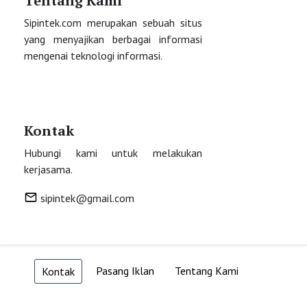
Tentang Kami
Sipintek.com merupakan sebuah situs
yang menyajikan berbagai informasi
mengenai teknologi informasi.
Kontak
Hubungi kami untuk melakukan
kerjasama.
sipintek@gmail.com
Pasang Iklan
Tentang Kami
Kontak