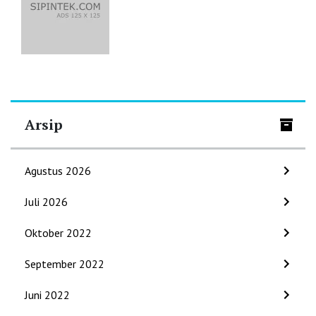
Arsip
Agustus 2026
Juli 2026
Oktober 2022
September 2022
Juni 2022