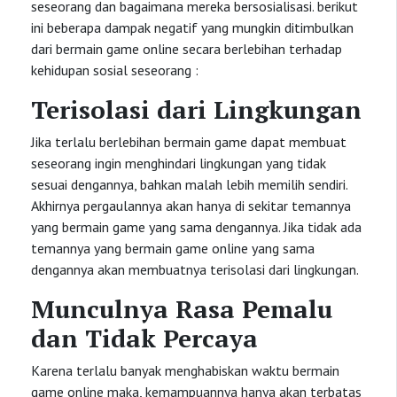
seseorang dan bagaimana mereka bersosialisasi. berikut
ini beberapa dampak negatif yang mungkin ditimbulkan
dari bermain game online secara berlebihan terhadap
kehidupan sosial seseorang :
Terisolasi dari Lingkungan
Jika terlalu berlebihan bermain game dapat membuat
seseorang ingin menghindari lingkungan yang tidak
sesuai dengannya, bahkan malah lebih memilih sendiri.
Akhirnya pergaulannya akan hanya di sekitar temannya
yang bermain game yang sama dengannya. Jika tidak ada
temannya yang bermain game online yang sama
dengannya akan membuatnya terisolasi dari lingkungan.
Munculnya Rasa Pemalu
dan Tidak Percaya
Karena terlalu banyak menghabiskan waktu bermain
game online maka, kemampuannya hanya akan terbatas