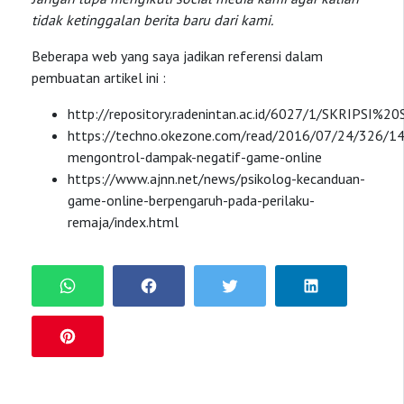
tidak ketinggalan berita baru dari kami.
Beberapa web yang saya jadikan referensi dalam
pembuatan artikel ini :
http://repository.radenintan.ac.id/6027/1/SKRIPSI%
https://techno.okezone.com/read/2016/07/24/326/1
mengontrol-dampak-negatif-game-online
https://www.ajnn.net/news/psikolog-kecanduan-
game-online-berpengaruh-pada-perilaku-
remaja/index.html