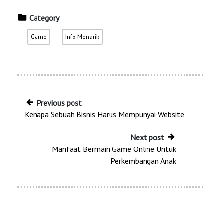
Category
Game
Info Menarik
Previous post
Kenapa Sebuah Bisnis Harus Mempunyai Website
Next post
Manfaat Bermain Game Online Untuk
Perkembangan Anak