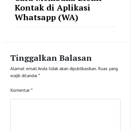
Kontak di Aplikasi
Whatsapp (WA)
Tinggalkan Balasan
Alamat email Anda tidak akan dipublikasikan.
Ruas yang
wajib ditandai
*
Komentar
*