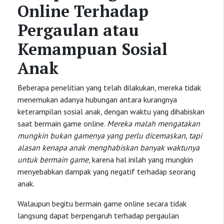
Online Terhadap
Pergaulan atau
Kemampuan Sosial
Anak
Beberapa penelitian yang telah dilakukan, mereka tidak
menemukan adanya hubungan antara kurangnya
keterampilan sosial anak, dengan waktu yang dihabiskan
saat bermain game online.
Mereka malah mengatakan
mungkin bukan gamenya yang perlu dicemaskan, tapi
alasan kenapa anak menghabiskan banyak waktunya
untuk bermain game
, karena hal inilah yang mungkin
menyebabkan dampak yang negatif terhadap seorang
anak.
Walaupun begitu bermain game online secara tidak
langsung dapat berpengaruh terhadap pergaulan